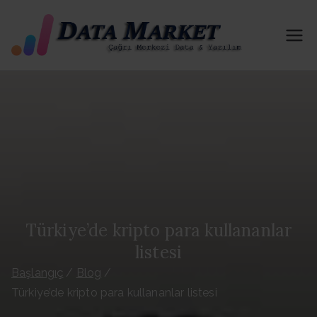
İçeriğe
geç
Tel
B2B-B2C
İn & Out
efo
İzinli
Portföy
n
Paylaşımı
Yapmakta
Dat
yız. 81 İl
ve İlçe Her
ası
Kategorid
e Aktif
Türkiye’de kripto para kullananlar
Satı
Portföy
listesi
Hizmeti
n Al
Başlangıç
Blog
Sağlıyoruz
Türkiye’de kripto para kullananlar listesi
. Telefon