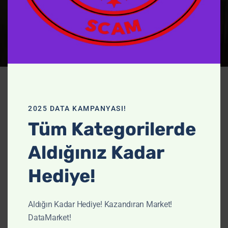
Datası -
Güncel
Data
2025 DATA KAMPANYASI!
Tüm Kategorilerde
Aldığınız Kadar
Ufukta harika şeyler var
Hediye!
Büyük bir şey hazırlanıyor! Mağazamız üzerinde
Aldığın Kadar Hediye! Kazandıran Market!
çalışılıyor ve yakında yayınlanacak!
DataMarket!