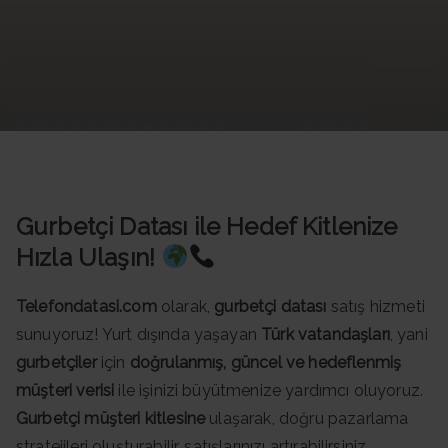
Datası -
Güncel
Data
Gurbetçi Datası ile Hedef Kitlenize
Hızla Ulaşın!
Telefondatasi.com
olarak,
gurbetçi datası
satış hizmeti
sunuyoruz! Yurt dışında yaşayan
Türk vatandaşları
, yani
gurbetçiler
için
doğrulanmış, güncel ve hedeflenmiş
müşteri verisi
ile işinizi büyütmenize yardımcı oluyoruz.
Gurbetçi müşteri kitlesine
ulaşarak, doğru pazarlama
stratejileri oluşturabilir, satışlarınızı artırabilirsiniz.