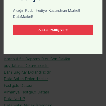
Aldığın Kadar Hediye! Kazandıran Market!
DataMarket!
Son Yazılar
7/24 SIPARIŞ VER!
Data Satın Alınacak Güvenli Firmalar 2026
Doğru Veri ile Satış ve Pazarlamada Güç Kazanın
Datamarketim.com Açıldı!
İstanbul 6.2 Deprem Oldu Son Dakika
buydata.us Dolandırıcıdır!
Barış Bağırlar Dolandırıcıdır
Data Satan Dolandırıcılar
Festgeld Datası
Almanya Festgeld Datası
Data Nedir?
Data Satın Almak İstiyorum