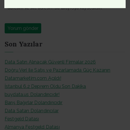
Daha sonraki yorumlarımda kullanılması için adım, e-posta
adresim ve site adresim bu tarayıcıya kaydedilsin.
Son Yazılar
Data Satın Alınacak Güvenli Firmalar 2026
Doğru Veri ile Satış ve Pazarlamada Güç Kazanın
Datamarketim.com Açıldı!
İstanbul 6.2 Deprem Oldu Son Dakika
buydata.us Dolandırıcıdır!
Barış Bağırlar Dolandırıcıdır
Data Satan Dolandırıcılar
Festgeld Datası
Almanya Festgeld Datası