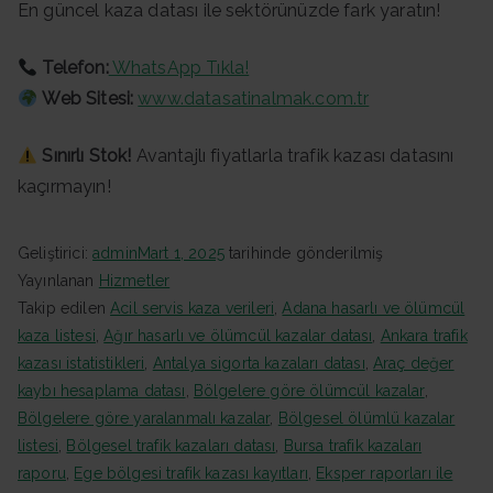
En güncel kaza datası ile sektörünüzde fark yaratın!
Telefon:
WhatsApp Tıkla!
Web Sitesi:
www.datasatinalmak.com.tr
Sınırlı Stok!
Avantajlı fiyatlarla trafik kazası datasını
kaçırmayın!
Geliştirici:
admin
Mart 1, 2025
tarihinde gönderilmiş
Yayınlanan
Hizmetler
Takip edilen
Acil servis kaza verileri
,
Adana hasarlı ve ölümcül
kaza listesi
,
Ağır hasarlı ve ölümcül kazalar datası
,
Ankara trafik
kazası istatistikleri
,
Antalya sigorta kazaları datası
,
Araç değer
kaybı hesaplama datası
,
Bölgelere göre ölümcül kazalar
,
Bölgelere göre yaralanmalı kazalar
,
Bölgesel ölümlü kazalar
listesi
,
Bölgesel trafik kazaları datası
,
Bursa trafik kazaları
raporu
,
Ege bölgesi trafik kazası kayıtları
,
Eksper raporları ile