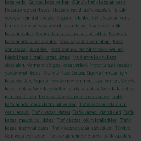
kaza verisi
,
Güncel kaza verileri
,
Günlük trafik kazaları verisi
,
Hasarlı araç veri listesi
,
Hastane kayıtlı trafik kazaları
,
Hukuki
süreçler için trafik kazası bilgileri
,
İstanbul trafik kazaları verisi
,
İzmir ölümlü ve yaralanmalı kaza datası
,
Karadeniz trafik
kazaları datası
,
Karayolları trafik kazası istatistikleri
,
Karayolu
kazalarında ölüm oranları
,
Kaza raporları veri tabanı
,
Kaza
sonrası sağlık verileri
,
Kaza sonucu tazminat hakkı verileri
,
Maddi hasarlı trafik kazası listesi
,
Mahkeme kayıtlı kaza
dosyaları
,
Marmara bölgesi kaza verileri
,
Motorlu taşıt kazaları
yaralanmalı listesi
,
Ölümlü Kaza Datası
,
Sigorta firmaları için
kaza kayıtları
,
Sigorta firmaları için ölümcül kaza verileri
,
Sigorta
kazası datası
,
Sigorta şirketleri için kaza datası
,
Sigorta talepleri
için kaza listesi
,
Tazminat talepleri için kaza verileri
,
Trafik
kazalarında maddi tazminat verileri
,
Trafik kazalarında ölüm
oranı analizi
,
Trafik kazası datası
,
Trafik kazası istatistikleri
,
Trafik
kazası mağdurları listesi
,
Trafik kazası ölüm istatistikleri
,
Trafik
kazası tazminat datası
,
Trafik kazası yaralı istatistikleri
,
Türkiye
81 il kaza veri tabanı
,
Türkiye genelinde ölümlü trafik kazaları
,