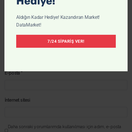
Hediye!
Aldığın Kadar Hediye! Kazandıran Market!
DataMarket!
7/24 SIPARIŞ VER!
Ad
*
E-posta
*
İnternet sitesi
Daha sonraki yorumlarımda kullanılması için adım, e-posta