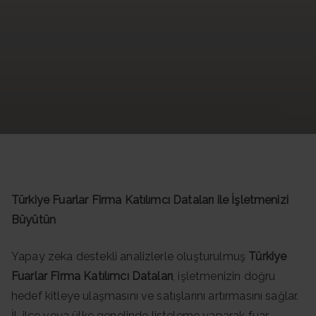
Datası -
Güncel
Data
Türkiye Fuarlar Firma Katılımcı Dataları ile İşletmenizi
Büyütün
Yapay zeka destekli analizlerle oluşturulmuş
Türkiye
Fuarlar Firma Katılımcı Dataları
, işletmenizin doğru
hedef kitleye ulaşmasını ve satışlarını artırmasını sağlar.
İl, ilçe veya ülke genelinde listeleme yaparak fuar