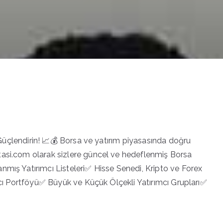
ı Güçlendirin! 📈💰 Borsa ve yatırım piyasasında doğru
tasi.com olarak sizlere güncel ve hedeflenmiş Borsa
nmış Yatırımcı Listeleri✅ Hisse Senedi, Kripto ve Forex
ımcı Portföyü✅ Büyük ve Küçük Ölçekli Yatırımcı Grupları✅