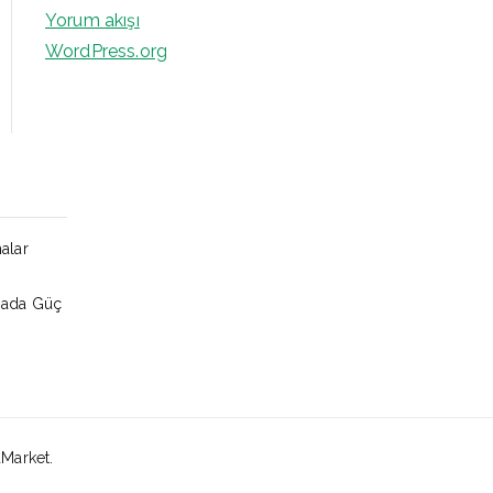
Yorum akışı
WordPress.org
alar
amada Güç
aMarket.