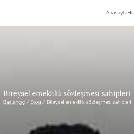
Anasayfa
Hi
elefon Datası Satın Al
-B2C İn & Out İzinli Portföy Paylaşımı Yapmaktayız. 81 İl ve
lıyoruz. Telefon Datası - Güncel Data
Bireysel emeklilik sözleşmesi sahipleri
Başlangıç
Blog
Bireysel emeklilik sözleşmesi sahipleri