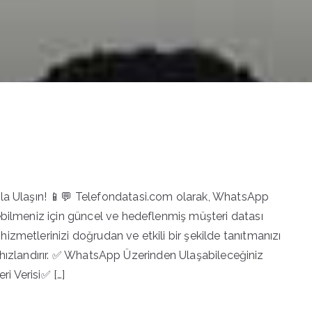
zla Ulaşın! 📱💬 Telefondatasi.com olarak, WhatsApp
ebilmeniz için güncel ve hedeflenmiş müşteri datası
zmetlerinizi doğrudan ve etkili bir şekilde tanıtmanızı
ızı hızlandırır. ✅ WhatsApp Üzerinden Ulaşabileceğiniz
i Verisi✅ […]