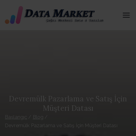
İçeriğe
geç
Tel
B2B-B2C
İn & Out
efo
İzinli
Portföy
n
Paylaşımı
Yapmakta
Dat
yız. 81 İl
ve İlçe Her
ası
Kategorid
e Aktif
Devremülk Pazarlama ve Satış İçin
Satı
Portföy
Müşteri Datası
Hizmeti
n Al
Başlangıç
Blog
Sağlıyoruz
Devremülk Pazarlama ve Satış İçin Müşteri Datası
. Telefon