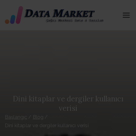
İçeriğe
geç
Tel
B2B-B2C
İn & Out
efo
İzinli
Portföy
n
Paylaşımı
Yapmakta
Dat
yız. 81 İl
ve İlçe Her
ası
Kategorid
e Aktif
Dini kitaplar ve dergiler kullanıcı
Satı
Portföy
verisi
Hizmeti
n Al
Başlangıç
Blog
Sağlıyoruz
Dini kitaplar ve dergiler kullanıcı verisi
. Telefon