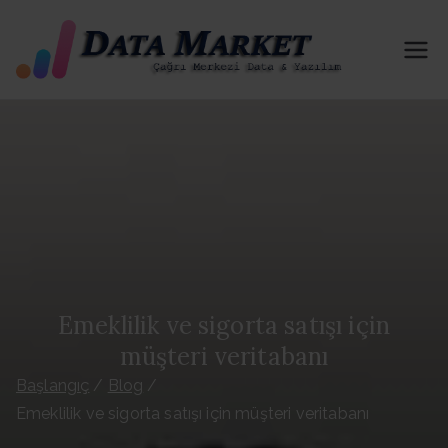
İçeriğe
geç
Tel
B2B-B2C
İn & Out
efo
İzinli
Portföy
n
Paylaşımı
Yapmakta
Dat
yız. 81 İl
ve İlçe Her
ası
Kategorid
e Aktif
Emeklilik ve sigorta satışı için
Satı
Portföy
müşteri veritabanı
Hizmeti
n Al
Başlangıç
Blog
Sağlıyoruz
Emeklilik ve sigorta satışı için müşteri veritabanı
. Telefon