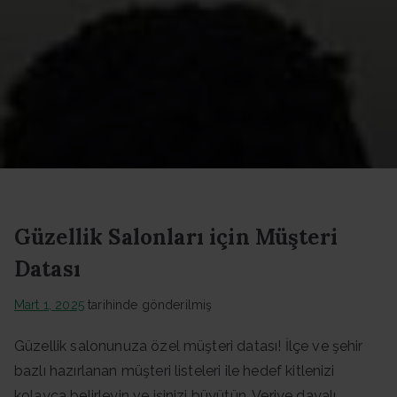
Datası -
Güncel
Data
Güzellik Salonları için Müşteri
Datası
Mart 1, 2025
tarihinde gönderilmiş
Güzellik salonunuza özel müşteri datası! İlçe ve şehir
bazlı hazırlanan müşteri listeleri ile hedef kitlenizi
kolayca belirleyin ve işinizi büyütün. Veriye dayalı