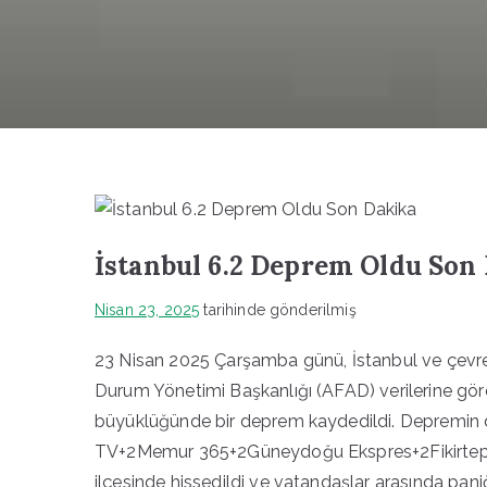
İstanbul 6.2 Deprem Oldu Son
Nisan 23, 2025
tarihinde gönderilmiş
23 Nisan 2025 Çarşamba günü, İstanbul ve çevres
Durum Yönetimi Başkanlığı (AFAD) verilerine göre,
büyüklüğünde bir deprem kaydedildi. Depremin der
TV+2Memur 365+2Güneydoğu Ekspres+2Fikirtepe
ilçesinde hissedildi ve vatandaşlar arasında pani