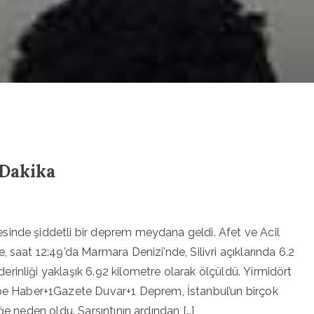
 Dakika
inde şiddetli bir deprem meydana geldi. Afet ve Acil
 saat 12:49’da Marmara Denizi’nde, Silivri açıklarında 6.2
inliği yaklaşık 6.92 kilometre olarak ölçüldü. ​Yirmidört
 Haber+1Gazete Duvar+1 Deprem, İstanbul’un birçok
ğe neden oldu. Sarsıntının ardından […]