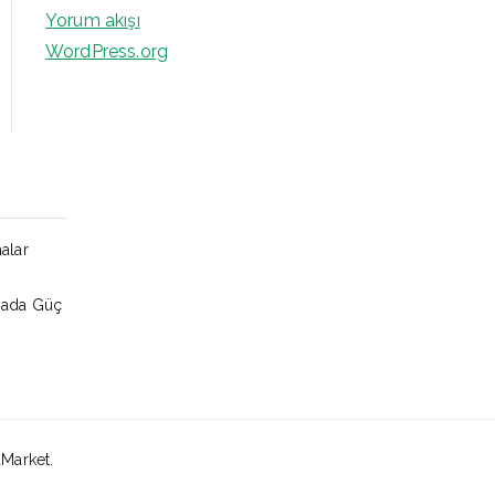
Yorum akışı
WordPress.org
alar
amada Güç
aMarket.