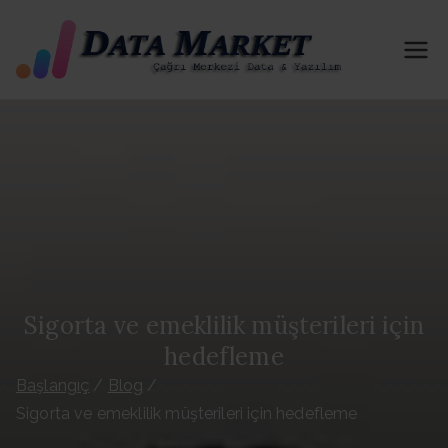
İçeriğe
geç
Tel
B2B-B2C
İn & Out
efo
İzinli
Portföy
n
Paylaşımı
Yapmakta
Dat
yız. 81 İl
ve İlçe Her
ası
Kategorid
e Aktif
Sigorta ve emeklilik müşterileri için
Satı
Portföy
hedefleme
Hizmeti
n Al
Başlangıç
Blog
Sağlıyoruz
Sigorta ve emeklilik müşterileri için hedefleme
. Telefon